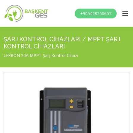
+905428200607
ŞARJ KONTROL CİHAZLARI / MPPT ŞARJ
KONTROL CİHAZLARI
LEXRON 20A MPPT Şarj Kontrol Cihazı