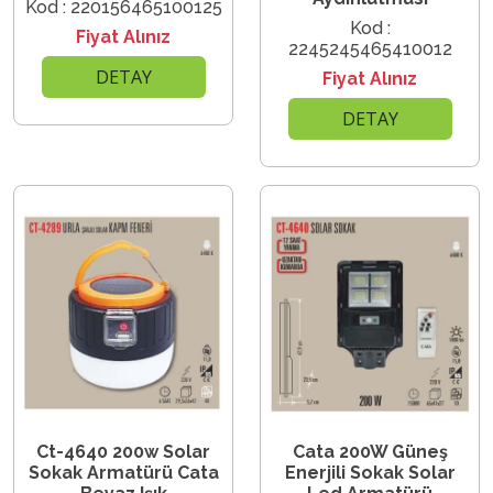
Kod : 220156465100125
Kod :
Fiyat Alınız
2245245465410012
DETAY
Fiyat Alınız
DETAY
Ct-4640 200w Solar
Cata 200W Güneş
Sokak Armatürü Cata
Enerjili Sokak Solar