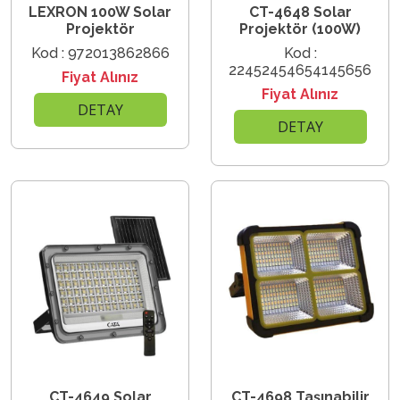
LEXRON 100W Solar
CT-4648 Solar
Projektör
Projektör (100W)
Kod : 972013862866
Kod :
22452454654145656
Fiyat Alınız
Fiyat Alınız
DETAY
DETAY
CT-4649 Solar
CT-4698 Taşınabilir