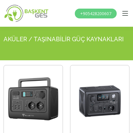
+905428200607
AKÜLER / TAŞINABİLİR GÜÇ KAYNAKLARI