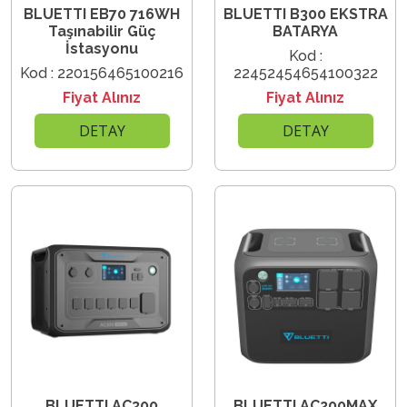
BLUETTI EB70 716WH
BLUETTI B300 EKSTRA
Taşınabilir Güç
BATARYA
İstasyonu
Kod :
Kod : 220156465100216
22452454654100322
Fiyat Alınız
Fiyat Alınız
DETAY
DETAY
BLUETTI AC300
BLUETTI AC200MAX