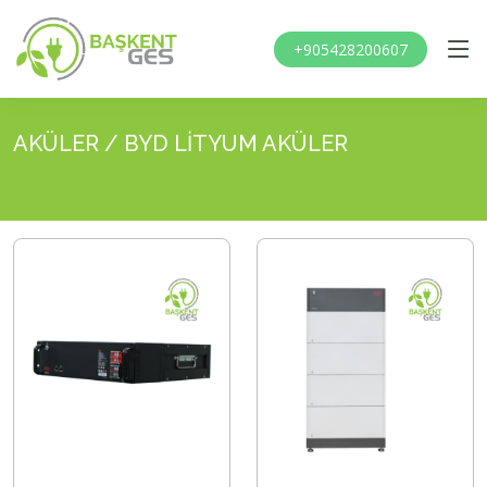
+905428200607
AKÜLER / BYD LİTYUM AKÜLER